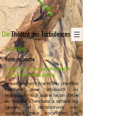
Cie
Théâtre des Turbulences
Un projet
Notre recherche
Depuis 2016, la compagnie interpelle
face à l'état de notre planète.
La compagnie s'écarte des chemins
habituels pour découvrir ou
redécouvrir une autre façon d’être
au monde. Cherchant à défaire les
carcans et déconstruire nos
systèmes pour enclencher de