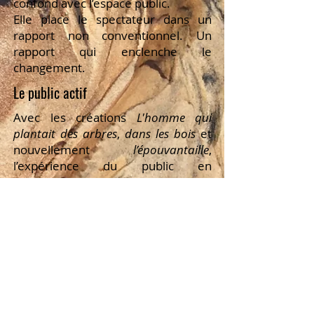
confond avec l’espace public.
Elle place le spectateur dans un
rapport non conventionnel. Un
rapport qui enclenche le
changement.
Le public actif
Avec les créations
L'homme qui
plantait des arbres
,
dans les bois
et
nouvellement
l’épouvantaille
,
l’expérience du public en
mouvement et en actes a rencontré
un franc succès. Le public prend
part au spectacle, met la main à la
pâte, devient actif, créatif et
finalement autonome. Son corps est
engagé. Il fait poésie des actes.
Pluridisciplinaire
Pour ces expériences, Stella Serfaty