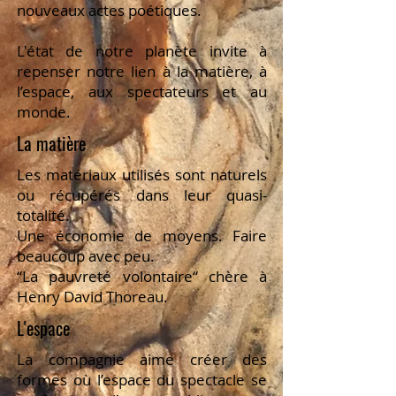
nouveaux actes poétiques.
L'état de notre planète invite à
repenser notre lien à la matière, à
l’espace, aux spectateurs et au
monde.
La matière
Les matériaux utilisés sont naturels
ou récupérés dans leur quasi-
totalité.
Une économie de moyens. Faire
beaucoup avec peu.
“La pauvreté volontaire“ chère à
Henry David Thoreau.
L'espace
La compagnie aime créer des
formes où l’espace du spectacle se