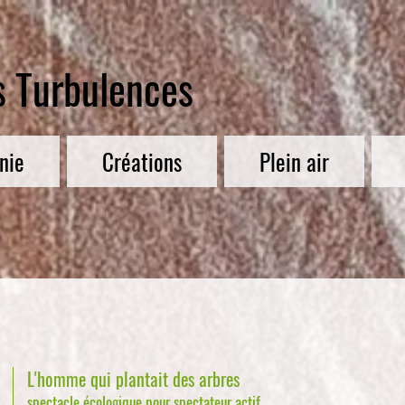
s Turbulences
nie
Créations
Plein air
L'homme qui plantait des arbres
spectacle écolog
ique pour spectateur actif