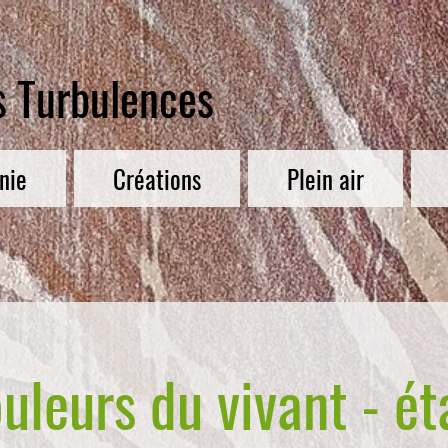
s Turbulences
nie
Créations
Plein air
uleurs du vivant - é