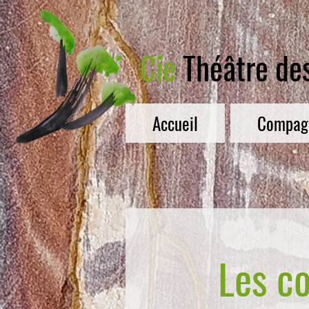
Cie
Théâtre de
Accueil
Compag
Les co